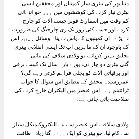
دنیا
بھر
کی
بیٹری
ساز
کمپنیاں
اور
محققین
ایسی
بیٹری
تیار
کرنے
کی
کوششوں
میں
ہیں
جو
انتہائی
کم
وقت
میں
اسمارٹ
فونز
جیسے
آلات
کو
چارج
کردے
اور
جسے
کئی
روز
تک
ری
چارجنگ
کی
ضرورت
نہ
پڑے۔
ان
کمپنیوں
کے
پاس
بے
پناہ
وسائل
ہیں،
اس
کے
باوجود
ان
کے
ماہرین
اب
تک
ایسی
انقلابی
بیٹری
تخلیق
نہیں
کرپائے،
تو
ولادی
سلاف
کی
بنائی
گئی
بیٹری
دو
چار
دن،
پورے
بارہ
سال
تک
کیسے
برقی
اور
برقیاتی
آلات
کو
بجلی
فراہم
کرتی
رہے
گی؟
عمررسیدہ
محقق
کے
مطابق
اس
سوال
کا
جواب
ٹرائٹیئم
ہے۔
اس
عنصر
میں
الیکٹران
خارج
کرنے
کی
صلاحیت
پائی
جاتی
ہے۔
ولادی
سلافنے
اس
عنصر
سے
بنے
الیکٹروکیمیکل
سیلز
سے
کام
لیا،
جو
بیٹری
کو
ایک
ہزار
گنا
زیادہ
طاقت