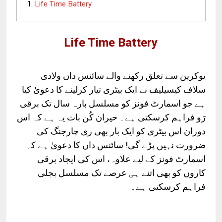
Life Time Battery
Life Time Battery
یوکرین
سے
تعلق
رکھنے
والے
سائنس
داں
ولادی
سلاف
کیسیلیف
نے
ایک
بیٹری
تیار
کرلینے
کا
دعویٰ
کیا
ہے
جو
اسمارٹ
فونز
کو
مسلسل
بارہ
سال
تک
برقی
رَو
فراہم
کرسکتی
ہے۔
حیران
کُن
بات
یہ
ہے
کہ
اس
دوران
اس
بیٹری
کو
ایک
بار
بھی
ری
چارجنگ
کی
!
ضرورت
نہیں
پڑے
گی
سائنس
داں
کا
دعویٰ
ہے
کہ
اسمارٹ
فونز
کے
لیے
علاوہ،
اس
کی
ایجاد
برقی
کاروں
کو
بھی
اتنے
ہی
عرصے
تک
مسلسل
بجلی
فراہم
کرسکتی
ہے۔