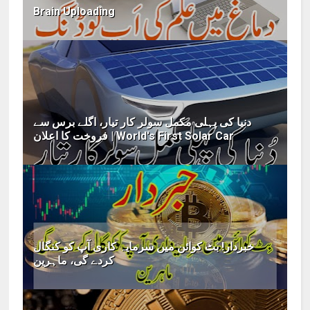
Brain Uploading
دنیا کی پہلی مکمل سولر کار تیار، اگلے برس سے
فروخت کا اعلان | World's First Solar Car
خبردار! بٹ کوائن میں سرمایہ کاری آپ کو کنگال
کردے گی، ماہرین