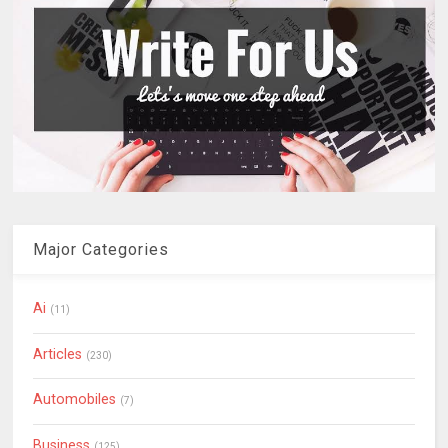
Major Categories
Ai
(11)
Articles
(230)
Automobiles
(7)
Business
(125)