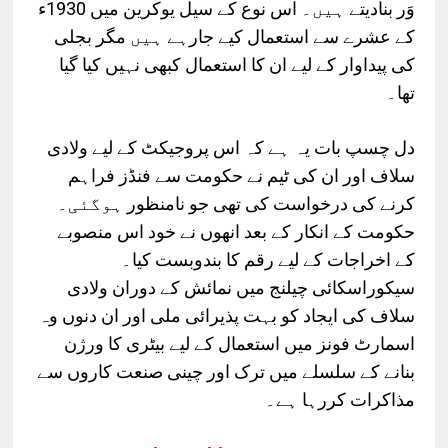
1930
وَر
بنادیتے
ہیں۔
اس
نوع
کے
سیل
یوکرین
میں
ء
کے
عشرے
سے
استعمال
کیے
جارہے
ہیں
مگر
بجلی
کی
پیداوار
کے
لیے
ان
کا
استعمال
کبھی
نہیں
کیا
گیا
تھا۔
دل
چسپ
بات
یہ
ہے
کہ
اس
پروجیکٹ
کے
لیے
ولادی
سلاف
اور
ان
کی
ٹیم
نے
حکومت
سے
فنڈز
فراہم
کرنے
کی
درخواست
کی
تھی
جو
نامنظور
ہوگئی۔
حکومت
کے
انکار
کے
بعد
انھوں
نے
خود
اس
منصوبے
کے
اخراجات
کے
لیے
رقم
کا
بندوبست
کیا۔
سیکوراسکائی
چیلنج
میں
نمائش
کے
دوران
ولادی
سلاف
کی
ایجاد
کو
بہت
پذیرائی
ملی
اور
ان
دنوں
وہ
اسمارٹ
فونز
میں
استعمال
کے
لیے
بیٹری
کا
ورژن
بنانے
کے
سلسلے
میں
ترک
اور
چینی
صنعت
کاروں
سے
مذاکرات
کررہا
ہے۔