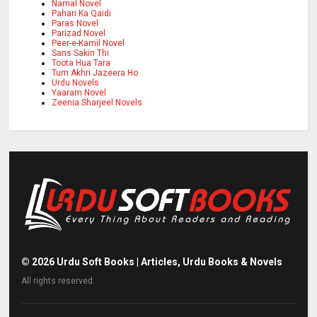
Namal Novel
Pahari Ka Qaidi
Paras Novel
Parizad Novel
Peer-e-Kamil Novel
Sans Sakin Thi
Toota Hua Tara
Tum Akhri Jazeera Ho
Urdu Novels
Yaaram Novel
Zeenia Sharjeel Novels
©
2026
Urdu Soft Books | Articles, Urdu Books & Novels
All rights reserved.