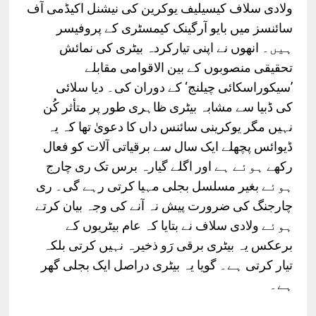
ولادی
سلاف
کیسیلیف
یوکرین
کی
نیشنل
اکیڈمی
آف
سائنسز
میں
بایو
آرگینک
کیمسٹری
کے
پروفیسر
ہیں۔
انھوں
نے
اپنی
تیارکردہ
بیٹری
کی
نمائش
تحقیقی
منصوبوں
کے
بین
الاقوامی
مقابلے
‘
’
سیکوراسکائی
چیلنج
کے
دوران
کی۔
دیا
سلائی
کی
ڈبیا
سے
مشابہ
بیٹری
ظاہری
طور
پر
متأثر
کُن
نہیں
مگر
یوکرینی
سائنس
داں
کا
دعویٰ
تھا
کہ
یہ
ڈیوائس
پچھلے
ایک
سال
سے
برقیاتی
آلات
کو
فعال
رکھے
ہوئے
ہے
اور
اگلے
گیارہ
برس
تک
ری
چارج
ہوئے
بغیر
مسلسل
بجلی
مہیا
کرتی
رہے
گی۔
ری
چارجنگ
کی
ضرورت
پیش
نہ
آنے
کی
وجہ
بیان
کرتے
ہوئے
ولادی
سلاف
نے
بتایا
کہ
عام
بیٹریوں
کے
برعکس
یہ
بیٹری
برقی
رَو
ذخیرہ
نہیں
کرتی
بلکہ
تیار
کرتی
ہے۔
گویا
یہ
بیٹری
دراصل
ایک
بجلی
گھر
ہے۔